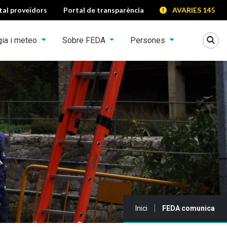
tal proveïdors
Portal de transparència
AVARIES 145
Mo
gia i meteo
Sobre FEDA
Persones
Sou a:
Inici
FEDA comunica