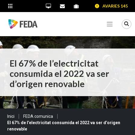
SALTAR AL CONTINGUT
SALTAR A LA NAVEGACIÓ
SALTAR A LA INFORMACIÓ DE CONTACTE
AVARIES 145
ALTRES LLOCS WEB
Oficina Virtual
Contacta'ns
Portal proveïdors
Portal de transparència
Mo
Veure me
El 67% de l’electricitat
consumida el 2022 va ser
d’origen renovable
Sou a:
Inici
FEDA comunica
El 67% de l’electricitat consumida el 2022 va ser d’origen
renovable