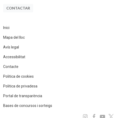
CONTACTAR
Inici
Mapa del lloc
Avís legal
Accessibilitat
Contacte
Politica de cookies
Politica de privadesa
Portal de transparència
Bases de concursos i sorteigs
Instagram
Facebo
You
x