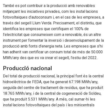
També es pot contribuir a la producció amb renovables
mitjançant les iniciatives privades, com les instal·lacions
fotovoltaiques d’autoconsum i, en el cas de les empreses, a
través del segell Llum Verda. Precisament, el distintiu, que
identifica les empreses que certifiquen el 100% de
l’electricitat que consumeixen com a renovable, és un altre
instrument per fomentar la inversió i desenvolupament de la
producció amb fonts d’energia neta. Les empreses que s’hi
han adherit van certificar un consum total de més de 50.000
MWh/any des que es va crear el segell, l’estiu del 2022.
Producció nacional
Del total de producció nacional, la principal font és la central
hidroelèctrica de FEDA, que ha generat 67.198 MWh/any,
seguida del centre de tractament de residus, que ha produït
18.765 MWh/any, i de la central de cogeneració de Soldeu,
que ha produït 5.531 MWh/any. A més, cal sumar-hi les
instal·lacions fotovoltaiques del país i les minicentrals