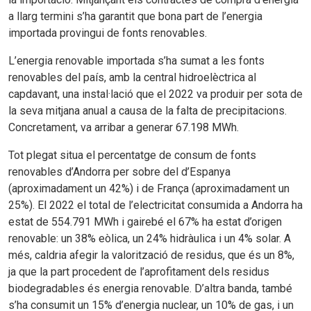
a llarg termini s’ha garantit que bona part de l’energia
importada provingui de fonts renovables.
L’energia renovable importada s’ha sumat a les fonts
renovables del país, amb la central hidroelèctrica al
capdavant, una instal·lació que el 2022 va produir per sota de
la seva mitjana anual a causa de la falta de precipitacions.
Concretament, va arribar a generar 67.198 MWh.
Tot plegat situa el percentatge de consum de fonts
renovables d’Andorra per sobre del d’Espanya
(aproximadament un 42%) i de França (aproximadament un
25%). El 2022 el total de l’electricitat consumida a Andorra ha
estat de 554.791 MWh i gairebé el 67% ha estat d’origen
renovable: un 38% eòlica, un 24% hidràulica i un 4% solar. A
més, caldria afegir la valorització de residus, que és un 8%,
ja que la part procedent de l’aprofitament dels residus
biodegradables és energia renovable. D’altra banda, també
s’ha consumit un 15% d’energia nuclear, un 10% de gas, i un