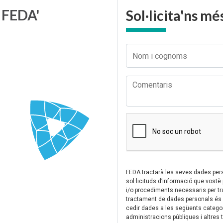
e FEDA'
Sol·licita'ns m
FEDA tractarà les seves dades perso
sol·licituds d’informació que vostè 
i/o procediments necessaris per tram
tractament de dades personals és e
cedir dades a les següents categor
administracions públiques i altres t