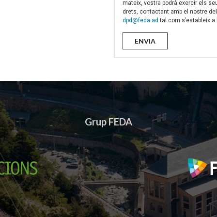
mateix, vostra podrà exercir els seu
drets, contactant amb el nostre de
dpd@feda.ad
tal com s’estableix a
Grup FEDA