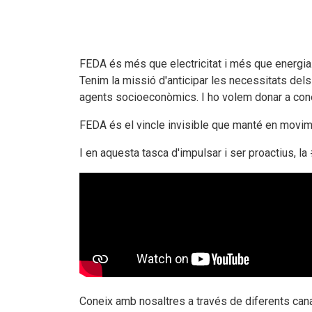
Documents per descarregar
Documents per descarregar
Medi ambient, seguretat i salut
FEDA és més que electricitat i més que energia
Aplicacions per descarregar
APPs per descarregar
FEDA, més que energia
Tenim la missió d'anticipar les necessitats dels
agents socioeconòmics. I ho volem donar a conèi
Peticions
FEDA és el vincle invisible que manté en movim
I en aquesta tasca d'impulsar i ser proactius, 
Coneix amb nosaltres a través de diferents canals