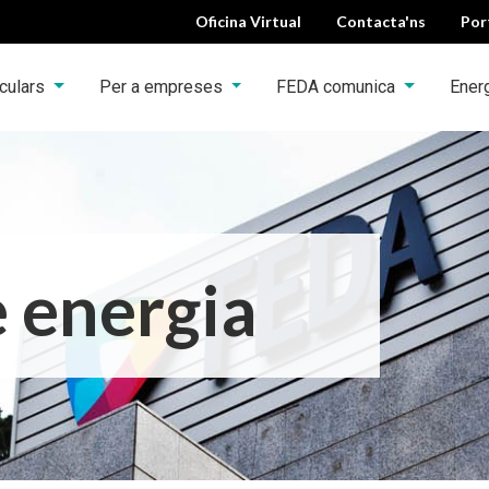
Oficina Virtual
Contacta'ns
Por
iculars
Per a empreses
FEDA comunica
Ener
 energia