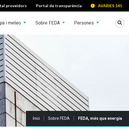
tal proveïdors
Portal de transparència
AVARIES 145
Mo
gia i meteo
Sobre FEDA
Persones
Sou a:
Inici
Sobre FEDA
FEDA, més que energia