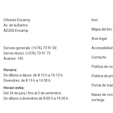
Oficines Encamp
Inici
Av. de la Bartra
Mapa del lloc
AD200 Encamp
Avís legal
Serveis generals:
(+376) 73 91 00
Accessibilitat
Servei tècnic:
(+376) 73 91 73
Contacte
Avaries:
145
Politica de c
Horaris:
De dilluns a dijous: de 8:15 h a 16:15 h.
Politica de p
Divendres: de 8:15 h a 14:30 h.
Portal de tra
Horari estiu:
Del 24 de juny i fins al 5 de setembre.
Bases de con
De dilluns a divendres de 8:00 h a 14:30 h.
sorteigs