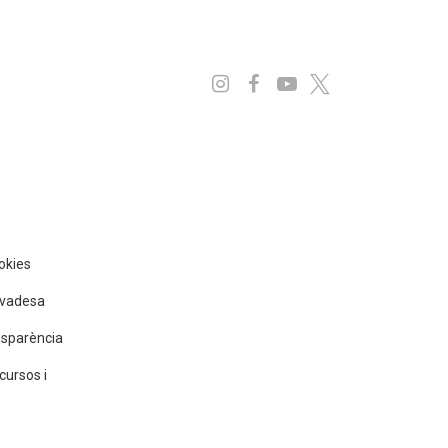
Instagram
Facebook
Youtube
x
ookies
rivadesa
nsparència
cursos i