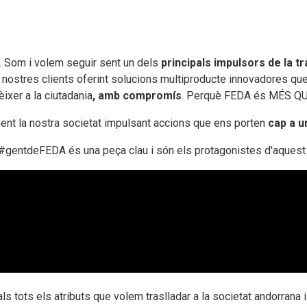
. Som i volem seguir sent
un dels
principals impulsors de la tr
 nostres clients oferint solucions multiproducte innovadores que 
xer a la ciutadania
, amb compromís
. Perquè FEDA és MÉS Q
ent la nostra societat impulsant accions que ens porten
cap a u
la #gentdeFEDA és una peça clau i
són
els protagonistes d'aquest
 tots els atributs que volem traslladar a la societat andorrana i 