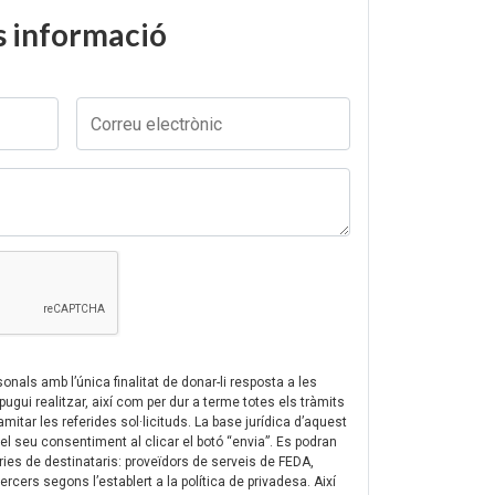
és informació
nals amb l’única finalitat de donar-li resposta a les
pugui realitzar, així com per dur a terme totes els tràmits
itar les referides sol·licituds. La base jurídica d’aquest
l seu consentiment al clicar el botó “envia”. Es podran
ies de destinataris: proveïdors de serveis de FEDA,
ercers segons l’establert a la política de privadesa. Així