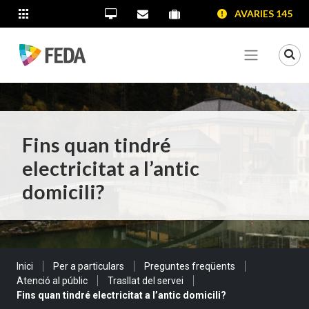
SALTAR AL CONTINGUT
SALTAR A LA NAVEGACIÓ
SALTAR A LA INFORMACIÓ DE CONTACTE
AVARIES 145
ALTRES LLOCS WEB
Oficina Virtual
Contacta'ns
Portal proveïdors
Portal de transparència
Mo
Veure me
Fins quan tindré
electricitat a l’antic
domicili?
Sou a:
Inici
Per a particulars
Preguntes freqüents
Atenció al públic
Trasllat del servei
Fins quan tindré electricitat a l’antic domicili?