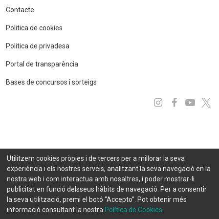
Contacte
Politica de cookies
Politica de privadesa
Portal de transparència
Bases de concursos i sorteigs
Instagram
Facebo
You
x
Utilitzem cookies pròpies i de tercers per a millorar la seva
experiència i els nostres serveis, analitzant la seva navegació en la
nostra web i com interactua amb nosaltres, i poder mostrar-li
publicitat en funció delsseus hàbits de navegació. Per a consentir
la seva utilització, premi el botó “Accepto”. Pot obtenir més
informació consultant la nostra
Política de Cookies.
© 2021 FEDA. Tots els drets reservats
Projecte desenvolupat per