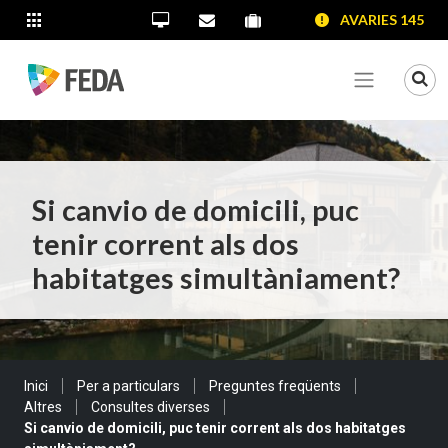
SALTAR AL CONTINGUT
SALTAR A LA NAVEGACIÓ
SALTAR A LA INFORMACIÓ DE CONTACTE
AVARIES 145
ALTRES LLOCS WEB
Oficina Virtual
Contacta'ns
Portal proveïdors
Portal de transparència
Mo
Veure me
Si canvio de domicili, puc
tenir corrent als dos
habitatges simultàniament?
Sou a:
Inici
Per a particulars
Preguntes freqüents
Altres
Consultes diverses
Si canvio de domicili, puc tenir corrent als dos habitatges