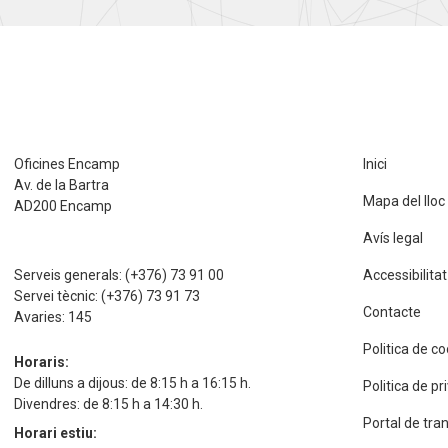
Oficines Encamp
Inici
Av. de la Bartra
Mapa del lloc
AD200 Encamp
Avís legal
Serveis generals:
(+376) 73 91 00
Accessibilitat
Servei tècnic:
(+376) 73 91 73
Contacte
Avaries:
145
Politica de c
Horaris:
De dilluns a dijous: de 8:15 h a 16:15 h.
Politica de p
Divendres: de 8:15 h a 14:30 h.
Portal de tra
Horari estiu: