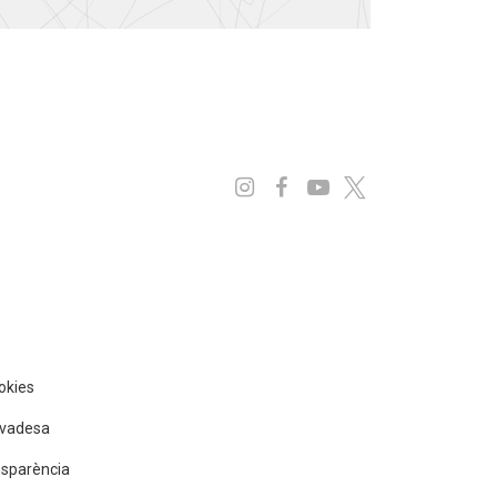
Instagram
Facebook
Youtube
x
ookies
rivadesa
nsparència