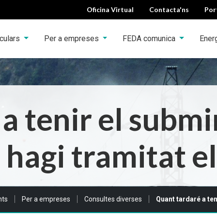
Oficina Virtual
Contacta'ns
Por
iculars
Per a empreses
FEDA comunica
Ener
a tenir el subm
 hagi tramitat e
nts
Per a empreses
Consultes diverses
Quant tardaré a ten