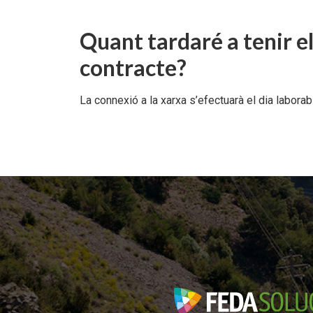
Documents per descarregar
Documents per descarregar
Medi ambient, seguretat i salut
Quant tardaré a tenir e
contracte?
Aplicacions per descarregar
APPs per descarregar
FEDA, més que energia
La connexió a la xarxa s’efectuarà el dia laborabl
Peticions