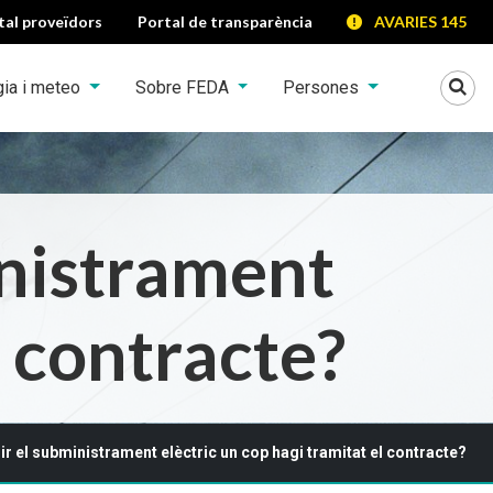
tal proveïdors
Portal de transparència
AVARIES 145
Mo
gia i meteo
Sobre FEDA
Persones
inistrament
l contracte?
ir el subministrament elèctric un cop hagi tramitat el contracte?