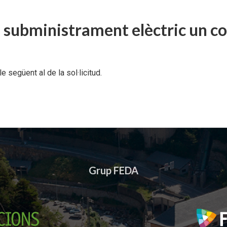
l subministrament elèctric un co
e següent al de la sol·licitud.
Grup FEDA