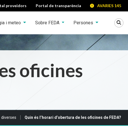
tal proveïdors
Portal de transparència
AVARIES 145
Mo
gia i meteo
Sobre FEDA
Persones
es oficines
 diverses
Quin és l’horari d’obertura de les oficines de FEDA?