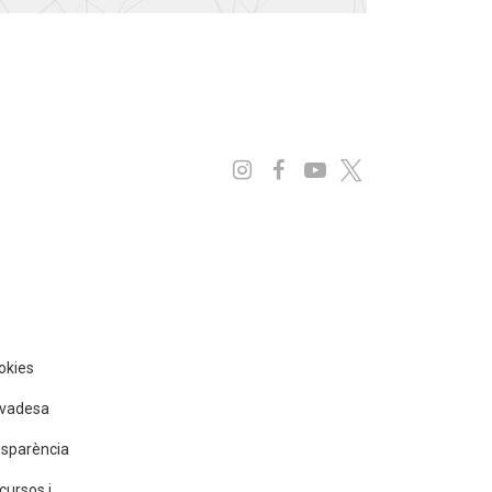
Instagram
Facebook
Youtube
x
ookies
rivadesa
nsparència
cursos i