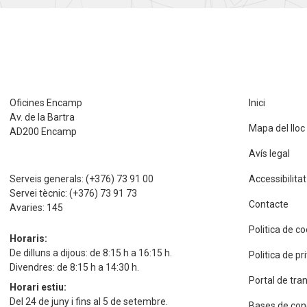
Oficines Encamp
Inici
Av. de la Bartra
Mapa del lloc
AD200 Encamp
Avís legal
Serveis generals:
(+376) 73 91 00
Accessibilitat
Servei tècnic:
(+376) 73 91 73
Contacte
Avaries:
145
Politica de c
Horaris:
De dilluns a dijous: de 8:15 h a 16:15 h.
Politica de p
Divendres: de 8:15 h a 14:30 h.
Portal de tra
Horari estiu:
Del 24 de juny i fins al 5 de setembre.
Bases de con