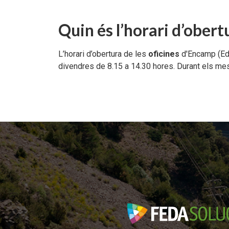
Documents per descarregar
Documents per descarregar
Medi ambient, seguretat i salut
Quin és l’horari d’obert
Aplicacions per descarregar
APPs per descarregar
FEDA, més que energia
L’horari d’obertura de les
oficines
d'Encamp (Edif
divendres de 8.15 a 14.30 hores. Durant els meso
Peticions