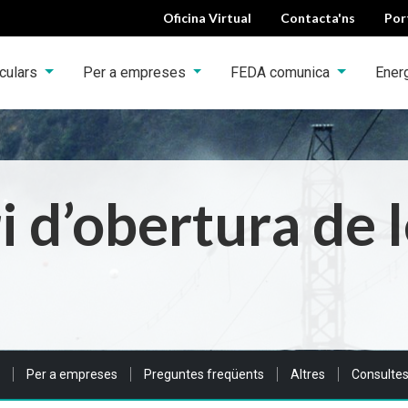
Oficina Virtual
Contacta'ns
Por
iculars
Per a empreses
FEDA comunica
Ener
i d’obertura de l
 a:
Per a empreses
Preguntes freqüents
Altres
Consultes