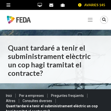
SALTAR AL CONTINGUT
SALTAR A LA NAVEGACIÓ
SALTAR A LA INFORMACIÓ DE CONTACTE
AVARIES 145
ALTRES LLOCS WEB
Oficina Virtual
Contacta'ns
Portal proveïdors
Portal de transparència
Mo
Veure me
Quant tardaré a tenir el
subministrament elèctric
un cop hagi tramitat el
contracte?
Sou a:
Inici
Per a empreses
Preguntes freqüents
Altres
Consultes diverses
Quant tardaré a tenir el subministrament elèctric un cop