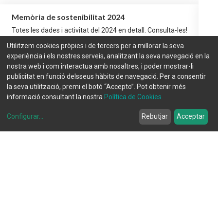
Memòria de sostenibilitat 2024
Me
Totes les dades i activitat del 2024 en detall. Consulta-les!
To
Utilitzem cookies pròpies i de tercers per a millorar la seva
experiència i els nostres serveis, analitzant la seva navegació en la
Beques FEDA per a dones
B
nostra web i com interactua amb nosaltres, i poder mostrar-li
Descobreix les beques per a dones informàtiques i dones
De
publicitat en funció delsseus hàbits de navegació. Per a consentir
electricistes!
el
la seva utilització, premi el botó “Accepto”. Pot obtenir més
informació consultant la nostra
Política de Cookies.
Configurar
...
Rebutjar
Acceptar
Notícies