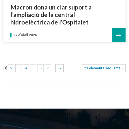
Macron dona un clar suport a
l’ampliació de la central
hidroelèctrica de l’Ospitalet
27 d'abril 2026
[
1
]
2
3
4
5
6
7
...
32
21 elements següents »