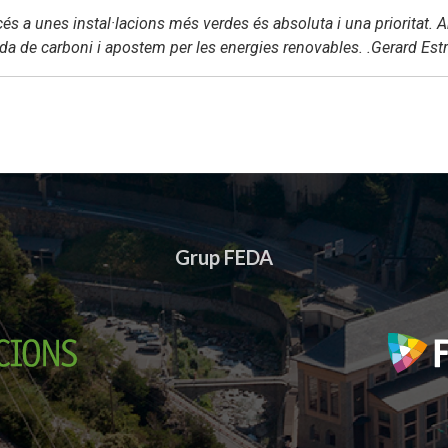
accés a unes instal·lacions més verdes és absoluta i una prioritat.
ada de carboni i apostem per les energies renovables. .Gerard Estr
Grup FEDA