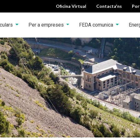
Oficina Virtual
Contacta'ns
Por
iculars
Per a empreses
FEDA comunica
Ener