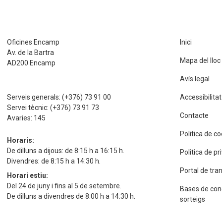
Oficines Encamp
Inici
Av. de la Bartra
Mapa del lloc
AD200 Encamp
Avís legal
Serveis generals:
(+376) 73 91 00
Accessibilitat
Servei tècnic:
(+376) 73 91 73
Contacte
Avaries:
145
Politica de c
Horaris:
De dilluns a dijous: de 8:15 h a 16:15 h.
Politica de p
Divendres: de 8:15 h a 14:30 h.
Portal de tra
Horari estiu:
Del 24 de juny i fins al 5 de setembre.
Bases de con
De dilluns a divendres de 8:00 h a 14:30 h.
sorteigs