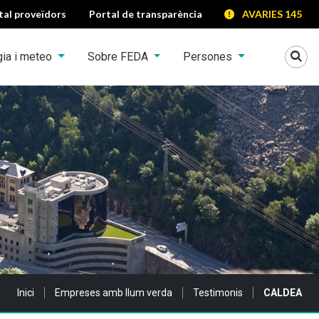
tal proveïdors
Portal de transparència
AVARIES 145
Mo
gia i meteo
Sobre FEDA
Persones
Sou a:
Inici
Empreses amb llum verda
Testimonis
CALDEA