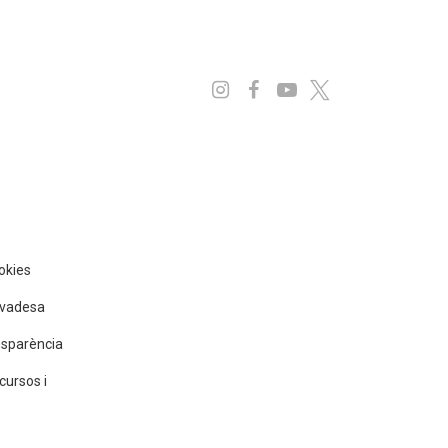
Instagram
Facebook
Youtube
x
ookies
rivadesa
nsparència
cursos i