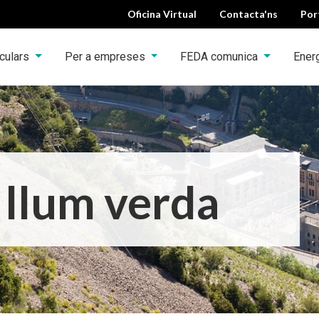
Oficina Virtual
Contacta'ns
Por
iculars
Per a empreses
FEDA comunica
Ener
llum verda