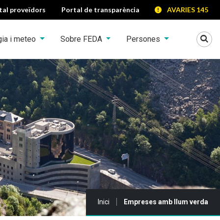
tal proveïdors
Portal de transparència
AVARIES 145
Mo
gia i meteo
Sobre FEDA
Persones
Sou a:
Inici
Empreses amb llum verda