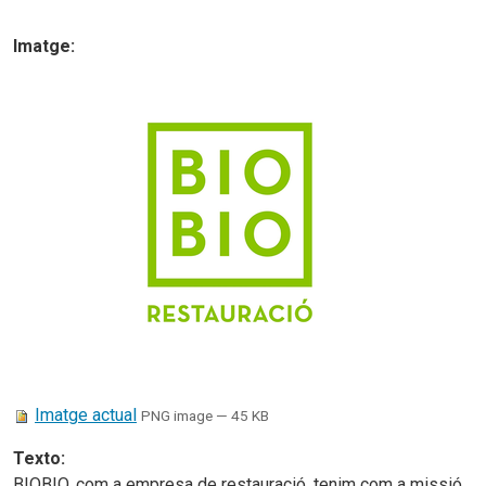
Imatge
:
Imatge actual
PNG image
— 45 KB
Texto
:
BIOBIO, com a empresa de restauració, tenim com a missió