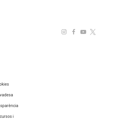
Instagram
Facebook
Youtube
x
ookies
rivadesa
nsparència
cursos i