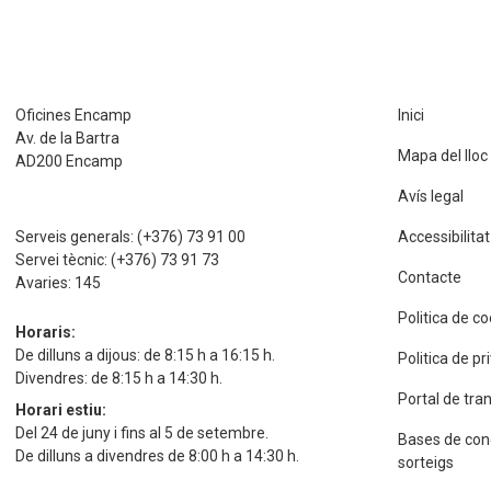
Oficines Encamp
Inici
Av. de la Bartra
Mapa del lloc
AD200 Encamp
Avís legal
Serveis generals:
(+376) 73 91 00
Accessibilitat
Servei tècnic:
(+376) 73 91 73
Contacte
Avaries:
145
Politica de c
Horaris:
De dilluns a dijous: de 8:15 h a 16:15 h.
Politica de p
Divendres: de 8:15 h a 14:30 h.
Portal de tra
Horari estiu:
Del 24 de juny i fins al 5 de setembre.
Bases de con
De dilluns a divendres de 8:00 h a 14:30 h.
sorteigs