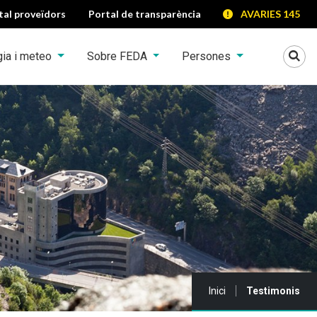
tal proveïdors
Portal de transparència
AVARIES 145
Mo
gia i meteo
Sobre FEDA
Persones
Sou a:
Inici
Testimonis