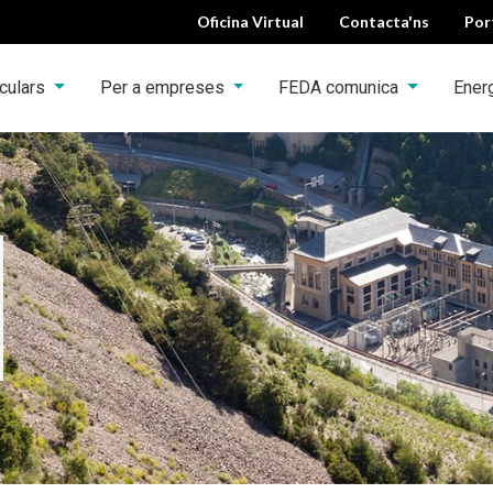
Oficina Virtual
Contacta'ns
Por
iculars
Per a empreses
FEDA comunica
Ener