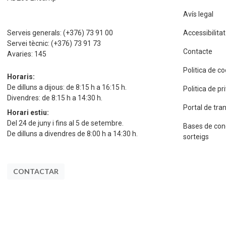
Avís legal
Serveis generals:
(+376) 73 91 00
Accessibilitat
Servei tècnic:
(+376) 73 91 73
Contacte
Avaries:
145
Politica de c
Horaris:
De dilluns a dijous: de 8:15 h a 16:15 h.
Politica de p
Divendres: de 8:15 h a 14:30 h.
Portal de tra
Horari estiu:
Del 24 de juny i fins al 5 de setembre.
Bases de con
De dilluns a divendres de 8:00 h a 14:30 h.
sorteigs
CONTACTAR