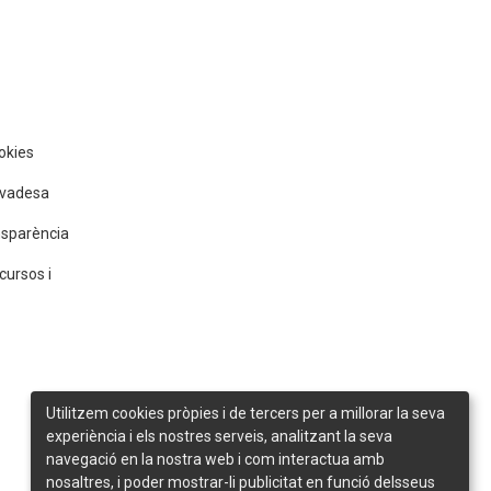
ookies
rivadesa
nsparència
cursos i
Utilitzem cookies pròpies i de tercers per a millorar la seva
experiència i els nostres serveis, analitzant la seva
navegació en la nostra web i com interactua amb
nosaltres, i poder mostrar-li publicitat en funció delsseus