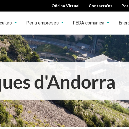
Oficina Virtual
Contacta'ns
Por
iculars
Per a empreses
FEDA comunica
Ener
ques d'Andorra