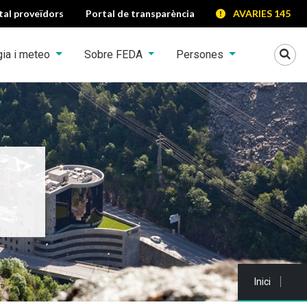
tal proveïdors
Portal de transparència
AVARIES 145
Mo
gia i meteo
Sobre FEDA
Persones
Sou a:
Inici