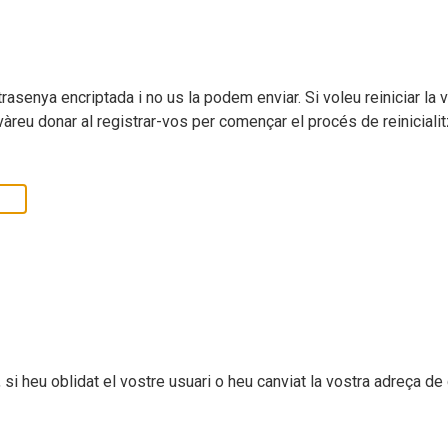
asenya encriptada i no us la podem enviar. Si voleu reiniciar la v
vàreu donar al registrar-vos per començar el procés de reiniciali
 si heu oblidat el vostre usuari o heu canviat la vostra adreça d