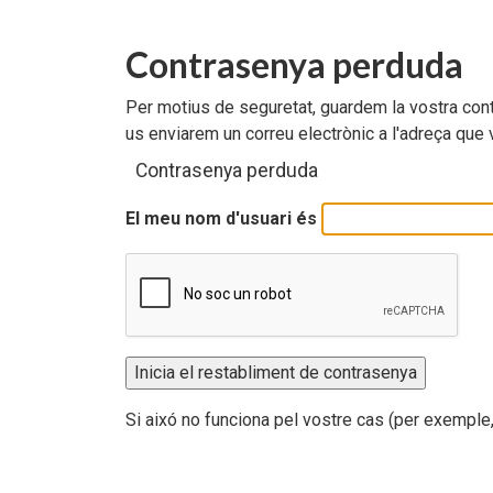
Documents per descarregar
Documents per descarregar
Medi ambient, seguretat i salut
Contrasenya perduda
Aplicacions per descarregar
APPs per descarregar
FEDA, més que energia
Per motius de seguretat, guardem la vostra contr
us enviarem un correu electrònic a l'adreça que 
Peticions
Contrasenya perduda
El meu nom d'usuari és
Si aixó no funciona pel vostre cas (per exemple,