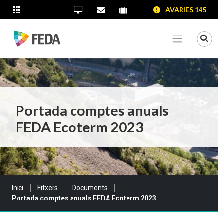
SALTAR AL CONTINGUT
SALTAR A LA NAVEGACIÓ
SALTAR A LA INFORMACIÓ DE CONTACTE
AVARIES 145
ALTRES LLOCS WEB
Oficina Virtual
Contacta'ns
Portal proveïdors
Portal de transparència
Mo
Veure me
Portada comptes anuals
FEDA Ecoterm 2023
Sou a:
Inici
Fitxers
Documents
Portada comptes anuals FEDA Ecoterm 2023