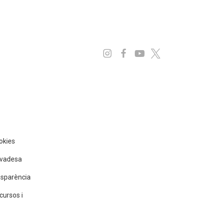
Instagram
Facebook
Youtube
x
ookies
rivadesa
nsparència
cursos i