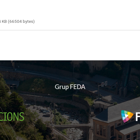
 KB (66504 bytes)
Grup FEDA