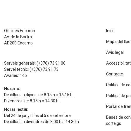
Oficines Encamp
Inici
Av. de la Bartra
Mapa del lloc
AD200 Encamp
Avís legal
Serveis generals:
(+376) 73 91 00
Accessibilitat
Servei tècnic:
(+376) 73 91 73
Contacte
Avaries:
145
Politica de c
Horaris:
De dilluns a dijous: de 8:15 h a 16:15 h.
Politica de p
Divendres: de 8:15 h a 14:30 h.
Portal de tra
Horari estiu:
Del 24 de juny i fins al 5 de setembre.
Bases de con
De dilluns a divendres de 8:00 h a 14:30 h.
sorteigs