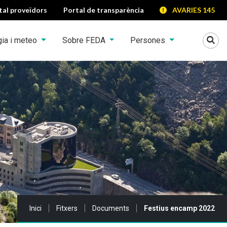
tal proveïdors
Portal de transparència
AVARIES 145
Mo
gia i meteo
Sobre FEDA
Persones
Sou a:
Inici
Fitxers
Documents
Festius encamp 2022