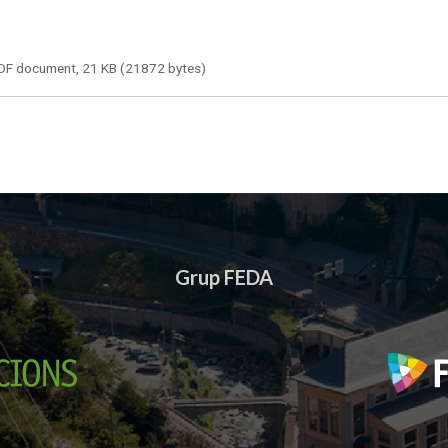
DF document, 21 KB (21872 bytes)
Grup FEDA