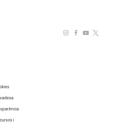
Instagram
Facebook
Youtube
x
ookies
rivadesa
nsparència
cursos i