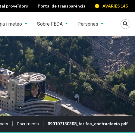
tal proveïdors
Portal de transparència
AVARIES 145
Mo
gia i meteo
Sobre FEDA
Persones
txers
Documents
090107130308_tarifes_contractacio.pdf