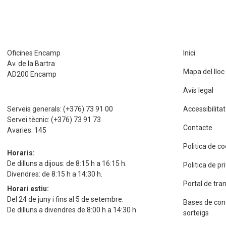
Oficines Encamp
Inici
Av. de la Bartra
Mapa del lloc
AD200 Encamp
Avís legal
Serveis generals:
(+376) 73 91 00
Accessibilitat
Servei tècnic:
(+376) 73 91 73
Contacte
Avaries:
145
Politica de c
Horaris:
De dilluns a dijous: de 8:15 h a 16:15 h.
Politica de p
Divendres: de 8:15 h a 14:30 h.
Portal de tra
Horari estiu:
Del 24 de juny i fins al 5 de setembre.
Bases de con
De dilluns a divendres de 8:00 h a 14:30 h.
sorteigs