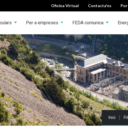
Oficina Virtual
Contacta'ns
Por
iculars
Per a empreses
FEDA comunica
Ener
Sou a:
Inici
Fi