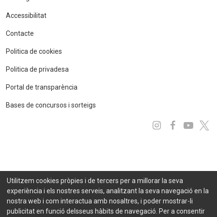
Accessibilitat
Contacte
Politica de cookies
Politica de privadesa
Portal de transparència
Bases de concursos i sorteigs
Instagram
Facebo
You
x
Utilitzem cookies pròpies i de tercers per a millorar la seva
experiència i els nostres serveis, analitzant la seva navegació en la
nostra web i com interactua amb nosaltres, i poder mostrar-li
publicitat en funció delsseus hàbits de navegació. Per a consentir