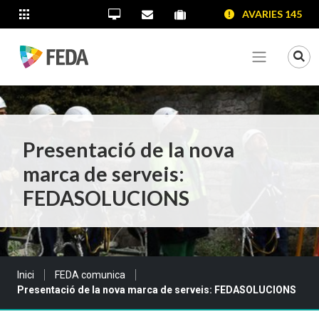
SALTAR AL CONTINGUT
SALTAR A LA NAVEGACIÓ
SALTAR A LA INFORMACIÓ DE CONTACTE
AVARIES 145
ALTRES LLOCS WEB
Oficina Virtual
Contacta'ns
Portal proveïdors
Portal de transparència
Mo
Veure me
Presentació de la nova
marca de serveis:
FEDASOLUCIONS
Sou a:
Inici
FEDA comunica
Presentació de la nova marca de serveis: FEDASOLUCIONS