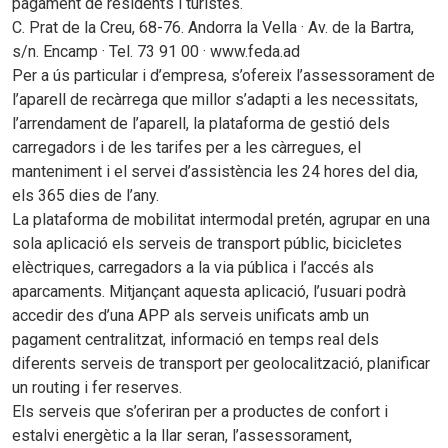
pagament de residents i turistes.
C. Prat de la Creu, 68-76. Andorra la Vella · Av. de la Bartra,
s/n. Encamp · Tel. 73 91 00 · www.feda.ad
Per a ús particular i d’empresa, s’ofereix l’assessorament de
l’aparell de recàrrega que millor s’adapti a les necessitats,
l’arrendament de l’aparell, la plataforma de gestió dels
carregadors i de les tarifes per a les càrregues, el
manteniment i el servei d’assistència les 24 hores del dia,
els 365 dies de l’any.
La plataforma de mobilitat intermodal pretén, agrupar en una
sola aplicació els serveis de transport públic, bicicletes
elèctriques, carregadors a la via pública i l’accés als
aparcaments. Mitjançant aquesta aplicació, l’usuari podrà
accedir des d’una APP als serveis unificats amb un
pagament centralitzat, informació en temps real dels
diferents serveis de transport per geolocalització, planificar
un routing i fer reserves.
Els serveis que s’oferiran per a productes de confort i
estalvi energètic a la llar seran, l’assessorament,