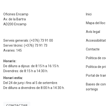
Oficines Encamp
Inici
Av. de la Bartra
Mapa del lloc
AD200 Encamp
Avís legal
Serveis generals:
(+376) 73 91 00
Accessibilitat
Servei tècnic:
(+376) 73 91 73
Contacte
Avaries:
145
Politica de c
Horaris:
De dilluns a dijous: de 8:15 h a 16:15 h.
Politica de p
Divendres: de 8:15 h a 14:30 h.
Portal de tra
Horari estiu:
Del 24 de juny i fins al 5 de setembre.
Bases de con
De dilluns a divendres de 8:00 h a 14:30 h.
sorteigs
CONTACTAR