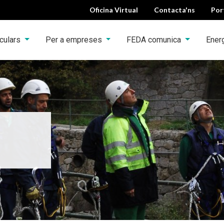
Oficina Virtual
Contacta'ns
Por
iculars
Per a empreses
FEDA comunica
Ener