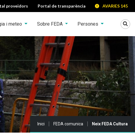
tal proveïdors
Portal de transparència
AVARIES 145
Mo
gia i meteo
Sobre FEDA
Persones
Sou a:
Inici
FEDA comunica
Neix FEDA Cultura