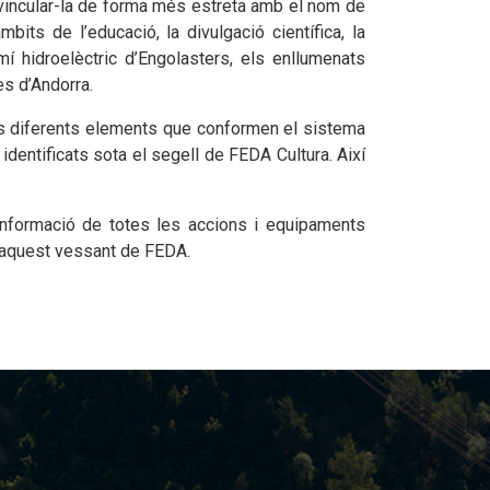
 i vincular-la de forma més estreta amb el nom de
its de l’educació, la divulgació científica, la
í hidroelèctric d’Engolasters, els enllumenats
es d’Andorra.
ls diferents elements que conformen el sistema
n identificats sota el segell de FEDA Cultura. Així
informació de totes les accions i equipaments
e aquest vessant de FEDA.