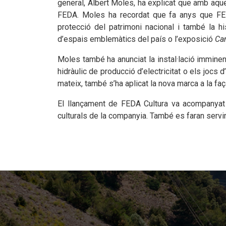
general, Albert Moles, ha explicat que amb aques
FEDA. Moles ha recordat que fa anys que FEDA c
protecció del patrimoni nacional i també la h
d’espais emblemàtics del país o l’exposició
Cam
Moles també ha anunciat la instal·lació immin
hidràulic de producció d’electricitat o els jocs d
mateix, també s’ha aplicat la nova marca a la fa
El llançament de FEDA Cultura va acompanyat 
culturals de la companyia. També es faran servi