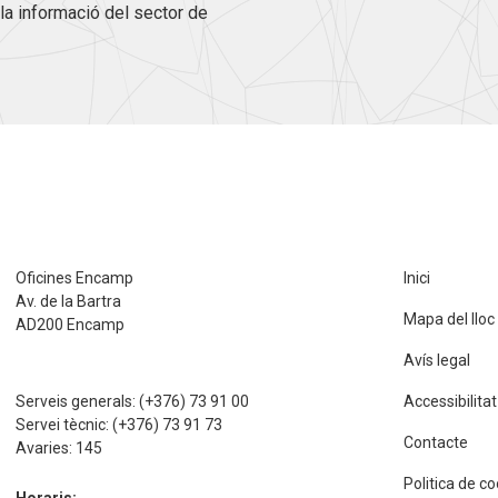
la informació del sector de
Oficines Encamp
Inici
Av. de la Bartra
Mapa del lloc
AD200 Encamp
Avís legal
Serveis generals:
(+376) 73 91 00
Accessibilitat
Servei tècnic:
(+376) 73 91 73
Contacte
Avaries:
145
Politica de c