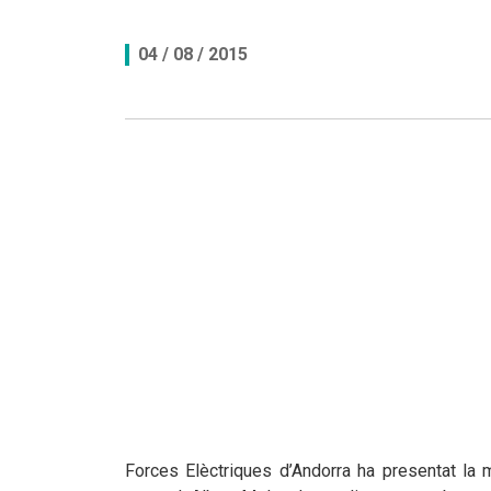
Documents per descarregar
Documents per descarregar
Medi ambient, seguretat i salut
04 / 08 / 2015
Aplicacions per descarregar
APPs per descarregar
FEDA, més que energia
Peticions
Forces Elèctriques d’Andorra ha presentat la ma