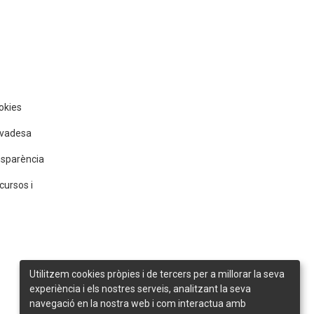
ookies
rivadesa
nsparència
cursos i
Utilitzem cookies pròpies i de tercers per a millorar la seva
experiència i els nostres serveis, analitzant la seva
navegació en la nostra web i com interactua amb