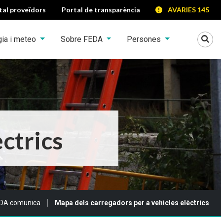
tal proveïdors
Portal de transparència
AVARIES 145
Mo
gia i meteo
Sobre FEDA
Persones
ctrics
DA comunica
Mapa dels carregadors per a vehicles elèctrics