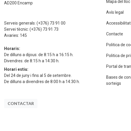
Mapa del lloc
AD200 Encamp
Avís legal
Serveis generals:
(+376) 73 91 00
Accessibilitat
Servei tècnic:
(+376) 73 91 73
Contacte
Avaries:
145
Politica de c
Horaris:
De dilluns a dijous: de 8:15 h a 16:15 h.
Politica de p
Divendres: de 8:15 h a 14:30 h.
Portal de tra
Horari estiu:
Del 24 de juny i fins al 5 de setembre.
Bases de con
De dilluns a divendres de 8:00 h a 14:30 h.
sorteigs
CONTACTAR