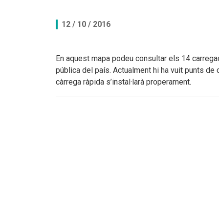
Documents per descarregar
Documents per descarregar
Medi ambient, seguretat i salut
12 / 10 / 2016
Aplicacions per descarregar
APPs per descarregar
FEDA, més que energia
En aquest mapa podeu consultar els 14 carregador
pública del país. Actualment hi ha vuit punts de 
Peticions
càrrega ràpida s’instal·larà properament.