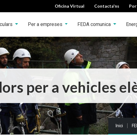
Oficina Virtual
Contacta'ns
Por
iculars
Per a empreses
FEDA comunica
Ener
rs per a vehicles elè
Sou a:
Inici
FE