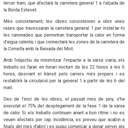
tercer tram, que afectarà la carretera general 1 a l’alçada de
la Borda Estevet.
Més concretament, les obres consisteixen a obrir unes
rases que travessaran la carretera general 1 per instal·lar-hi
les canonades que permetran transportar la calor en forma
d’aigua calenta, i que connectarà les zones de la carretera de
la Comella amb la Baixada del Molí.
Amb l’objectiu de minimitzar l’impacte a la xarxa viaria, els
treballs es faran en horari nocturn de les 22 hores a les 6
hores, desviant el trànsit pels carrers més propers i es
restablirà la circulació per la general 1 a partir de les 6 del
matí.
Des de l’inici de les obres, el passat mes de juny, s’ha
executat el 75% del desplegament de la fase 1 de la xarxa
de calor. Si els treballs continuen anant a bon ritme i no es
veuen afectats per cap incidència, es preveu que acabin a
finals del mes d’abril i es pugui començar a donar servei als