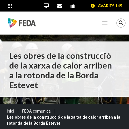
SALTAR AL CONTINGUT
SALTAR A LA NAVEGACIÓ
SALTAR A LA INFORMACIÓ DE CONTACTE
AVARIES 145
ALTRES LLOCS WEB
Oficina Virtual
Contacta'ns
Portal proveïdors
Portal de transparència
Mo
Veure me
Les obres de la construcció
de la xarxa de calor arriben
a la rotonda de la Borda
Estevet
Sou a:
Inici
FEDA comunica
Les obres de la construcció de la xarxa de calor arriben a la
rotonda de la Borda Estevet