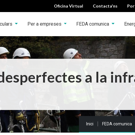
Oficina Virtual
Contacta'ns
Por
iculars
Per a empreses
FEDA comunica
Ener
esperfectes a la inf
Sou a:
Inici
FEDA comunica