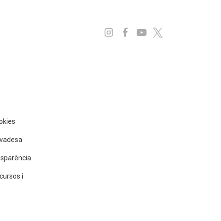
Instagram
Facebook
Youtube
x
ookies
rivadesa
nsparència
cursos i