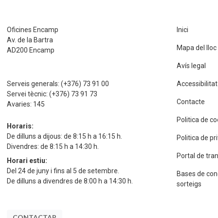
Oficines Encamp
Inici
Av. de la Bartra
Mapa del lloc
AD200 Encamp
Avís legal
Serveis generals:
(+376) 73 91 00
Accessibilitat
Servei tècnic:
(+376) 73 91 73
Contacte
Avaries:
145
Politica de c
Horaris:
De dilluns a dijous: de 8:15 h a 16:15 h.
Politica de p
Divendres: de 8:15 h a 14:30 h.
Portal de tra
Horari estiu:
Del 24 de juny i fins al 5 de setembre.
Bases de con
De dilluns a divendres de 8:00 h a 14:30 h.
sorteigs
CONTACTAR