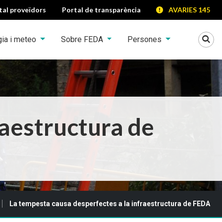
tal proveïdors
Portal de transparència
AVARIES 145
Mo
gia i meteo
Sobre FEDA
Persones
raestructura de
La tempesta causa desperfectes a la infraestructura de FEDA