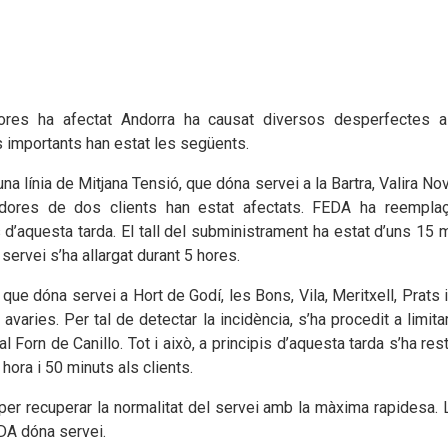
res ha afectat Andorra ha causat diversos desperfectes a 
importants han estat les següents.
na línia de Mitjana Tensió, que dóna servei a la Bartra, Valira Nov
dores de dos clients han estat afectats. FEDA ha reemplaç
 d’aquesta tarda. El tall del subministrament ha estat d’uns 15 m
servei s’ha allargat durant 5 hores.
ó que dóna servei a Hort de Godí, les Bons, Vila, Meritxell, Prats 
aries. Per tal de detectar la incidència, s’ha procedit a limitar
a al Forn de Canillo. Tot i això, a principis d’aquesta tarda s’ha res
ora i 50 minuts als clients.
per recuperar la normalitat del servei amb la màxima rapidesa. La
DA dóna servei.