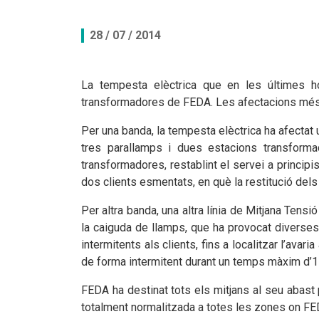
Documents per descarregar
Documents per descarregar
Medi ambient, seguretat i salut
28 / 07 / 2014
Aplicacions per descarregar
APPs per descarregar
FEDA, més que energia
La tempesta elèctrica que en les últimes ho
transformadores de FEDA. Les afectacions més 
Peticions
Per una banda, la tempesta elèctrica ha afectat u
tres parallamps i dues estacions transforma
transformadores, restablint el servei a principis
dos clients esmentats, en què la restitució dels 
Per altra banda, una altra línia de Mitjana Tensi
la caiguda de llamps, que ha provocat diverses av
intermitents als clients, fins a localitzar l’avari
de forma intermitent durant un temps màxim d’1 h
FEDA ha destinat tots els mitjans al seu abast 
totalment normalitzada a totes les zones on FE