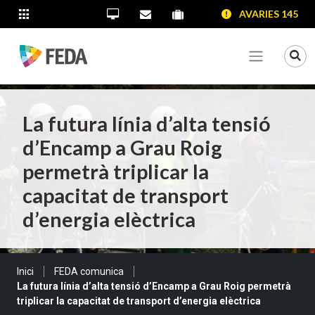
SALTAR AL CONTINGUT
SALTAR A LA NAVEGACIÓ
SALTAR A LA INFORMACIÓ DE CONTACTE
AVARIES 145
ALTRES LLOCS WEB
Oficina Virtual
Contacta'ns
Portal proveïdors
Portal de transparència
Mo
Veure me
La futura línia d’alta tensió
d’Encamp a Grau Roig
permetrà triplicar la
capacitat de transport
d’energia elèctrica
Sou a:
Inici
FEDA comunica
La futura línia d’alta tensió d’Encamp a Grau Roig permetrà
triplicar la capacitat de transport d’energia elèctrica