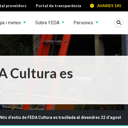
tal proveïdors
Portal de transparència
AVARIES 145
Mo
gia i meteo
Sobre FEDA
Persones
DA Cultura es
Nits d’estiu de FEDA Cultura es trasllada al divendres 22 d’agost