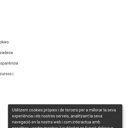
ookies
rivadesa
nsparència
cursos i
Utilitzem cookies pròpies i de tercers per a millorar la seva
experiència i els nostres serveis, analitzant la seva
navegació en la nostra web i com interactua amb
nosaltres, i poder mostrar-li publicitat en funció delsseus