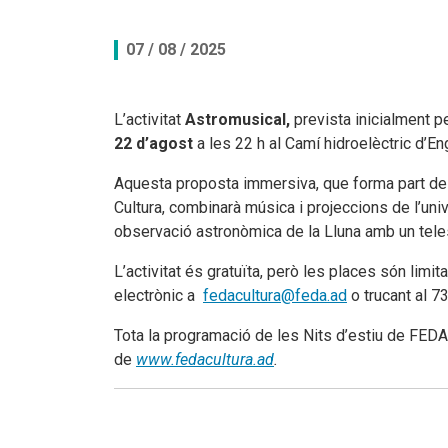
Documents per descarregar
Documents per descarregar
Medi ambient, seguretat i salut
07 / 08 / 2025
Aplicacions per descarregar
APPs per descarregar
FEDA, més que energia
L’activitat
Astromusical,
prevista inicialment pe
22 d’agost
Peticions
a les 22 h al Camí hidroelèctric d’En
Aquesta proposta immersiva, que forma part del 
Cultura, combinarà música i projeccions de l’uni
observació astronòmica de la Lluna amb un telesc
L’activitat és gratuïta, però les places són limit
electrònic a
fedacultura@feda.ad
o trucant al 7
Tota la programació de les Nits d’estiu de FEDA 
de
www.fedacultura.ad
.