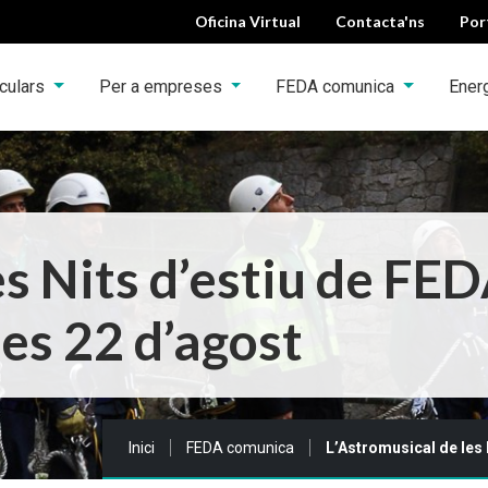
Oficina Virtual
Contacta'ns
Por
iculars
Per a empreses
FEDA comunica
Ener
es Nits d’estiu de FE
res 22 d’agost
Sou a:
Inici
FEDA comunica
L’Astromusical de les 