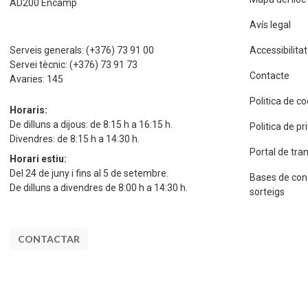
AD200 Encamp
Avís legal
Serveis generals:
(+376) 73 91 00
Accessibilitat
Servei tècnic:
(+376) 73 91 73
Contacte
Avaries:
145
Politica de c
Horaris:
De dilluns a dijous: de 8:15 h a 16:15 h.
Politica de p
Divendres: de 8:15 h a 14:30 h.
Portal de tra
Horari estiu:
Del 24 de juny i fins al 5 de setembre.
Bases de con
De dilluns a divendres de 8:00 h a 14:30 h.
sorteigs
CONTACTAR