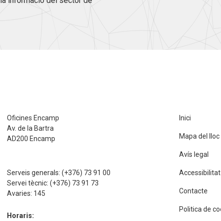
la informació del sector de
Oficines Encamp
Inici
Av. de la Bartra
Mapa del lloc
AD200 Encamp
Avís legal
Serveis generals:
(+376) 73 91 00
Accessibilitat
Servei tècnic:
(+376) 73 91 73
Contacte
Avaries:
145
Politica de c
Horaris: