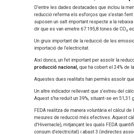
D’entre les dades destacades que inclou la mem
reducció referma els esforços que s’estan fent d
suposen un salt important respecte a la rebaixa 
dir que es van emetre 67.195,8 tones de CO₂ eq
Un gruix important de la reducció de les emissio
importació de l’electricitat.
Així doncs, un fet important per assolir la reduc
producció nacional,
que ha cobert el 24% de la
Aquestes dues realitats han permès assolir que 
Un altre indicador rellevant que s’extreu del càl
Aquest s’ha reduït un 39%, situant-se en 51,31
FEDA realitza de manera voluntària el càlcul de 
mesures de reducció més efectives. Aquest càl
d’Hivernacle), mitjançant les quals FEDA quantif
consum d’electricitat) i abast 3 (indirectes asso