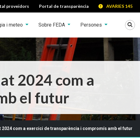
tal proveïdors
Portal de transparència
AVARIES 145
Mo
gia i meteo
Sobre FEDA
Persones
tat 2024 com a
mb el futur
t 2024 com a exercici de transparència i compromís amb el futur