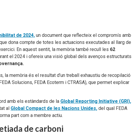
bilitat de 2024,
un document que reflecteix el compromís amb
 que dona compte de totes les actuacions executades al llarg de
exercici. En aquest sentit, la memòria també recull les
62
ant el 2024 i ofereix una visió global dels avenços estructurats
Governança.
 la memòria és el resultat d’un treball exhaustiu de recopilació 
, FEDA Solucions, FEDA Ecoterm i CTRASA), que permet explicar
cord amb els estàndards de la
Global Reporting Initiative (GRI),
tat al
Global Compact de les Nacions Unides,
del qual FEDA
forma part com a membre actiu.
etjada de carboni