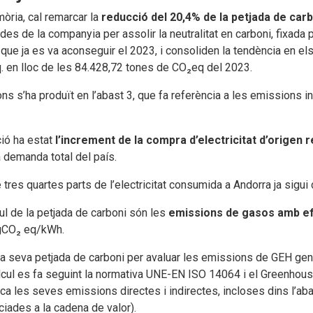
òria, cal remarcar la
reducció del 20,4% de la petjada de carb
es de la companyia per assolir la neutralitat en carboni, fixada
que ja es va aconseguir el 2023, i consoliden la tendència en els 
. en lloc de les 84.428,72 tones de CO₂eq del 2023.
ns s’ha produït en l’abast 3, que fa referència a les emissions i
ció ha estat
l’increment de la compra d’electricitat d’origen 
 demanda total del país.
tres quartes parts de l’electricitat consumida a Andorra ja sigui
cul de la petjada de carboni són les
emissions de gasos amb ef
 gCO₂ eq/kWh.
la seva petjada de carboni per avaluar les emissions de GEH gener
cul es fa seguint la normativa UNE-EN ISO 14064 i el Greenhou
ica les seves emissions directes i indirectes, incloses dins l’aba
ciades a la cadena de valor).