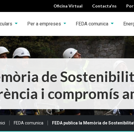
Oficina Virtual
Contacta'ns
Por
iculars
Per a empreses
FEDA comunica
Ener
mòria de Sostenibili
rència i compromís a
ou a:
nici
FEDA comunica
FEDA publica la Memòria de Sostenibilita