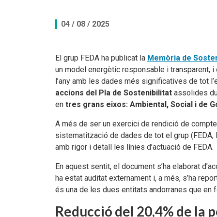
Documents per descarregar
Documents per descarregar
Medi ambient, seguretat i salut
04 / 08 / 2025
Aplicacions per descarregar
APPs per descarregar
FEDA, més que energia
El grup FEDA ha publicat la
Memòria de Sosteni
un model energètic responsable i transparent, i
Peticions
l’any amb les dades més significatives de tot l’
accions del Pla de Sostenibilitat
assolides dur
en
tres grans eixos: Ambiental, Social i de 
A més de ser un exercici de rendició de comptes,
sistematització de dades de tot el grup (FEDA
amb rigor i detall les línies d’actuació de FEDA.
En aquest sentit, el document s’ha elaborat d’a
ha estat auditat externament i, a més, s’ha repor
és una de les dues entitats andorranes que en 
Reducció del 20,4% de la p