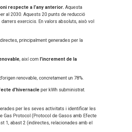
oni respecte a l’any anterior.
Aquesta
 per al 2030. Aquests 20 punts de reducció
darrers exercicis. En valors absoluts, això vol
ndirectes, principalment generades per la
renovable
, així com
l’increment de la
 d’origen renovable, concretament un 78%.
ecte d’hivernacle
per kWh subministrat.
ades per les seves activitats i identificar les
se Gas Protocol (Protocol de Gasos amb Efecte
st 1, abast 2 (indirectes, relacionades amb el