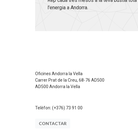
Rep cada tres mesos a la teva bústia tota 
l'energia a Andorra.
Oficines Andorra la Vella
Carrer Prat de la Creu, 68-76 AD500
AD500 Andorra la Vella
Telèfon:
(+376) 73 91 00
CONTACTAR