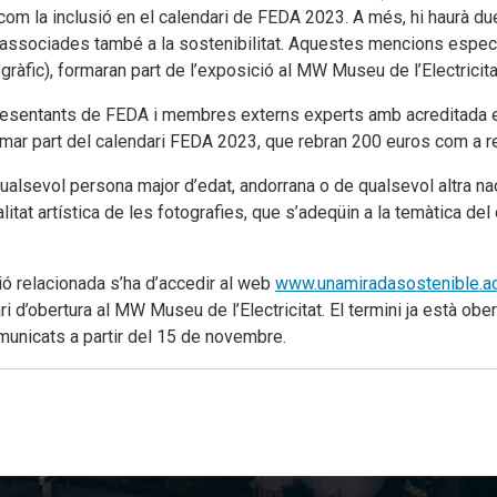
ixí com la inclusió en el calendari de FEDA 2023. A més, hi haurà 
e associades també a la sostenibilitat. Aquestes mencions espec
ogràfic), formaran part de l’exposició al MW Museu de l’Electricit
representants de FEDA i membres externs experts amb acreditada ex
formar part del calendari FEDA 2023, que rebran 200 euros com a 
alsevol persona major d’edat, andorrana o de qualsevol altra nacio
alitat artística de les fotografies, que s’adeqüin a la temàtica d
ció relacionada s’ha d’accedir al web
www.unamiradasostenible.a
d’obertura al MW Museu de l’Electricitat. El termini ja està obert
nicats a partir del 15 de novembre.