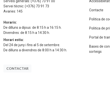
Serveis generals:
(+376) 73 91 00
Accessibilitat
Servei tècnic:
(+376) 73 91 73
Contacte
Avaries:
145
Politica de c
Horaris:
De dilluns a dijous: de 8:15 h a 16:15 h.
Politica de p
Divendres: de 8:15 h a 14:30 h.
Portal de tra
Horari estiu:
Del 24 de juny i fins al 5 de setembre.
Bases de con
De dilluns a divendres de 8:00 h a 14:30 h.
sorteigs
CONTACTAR