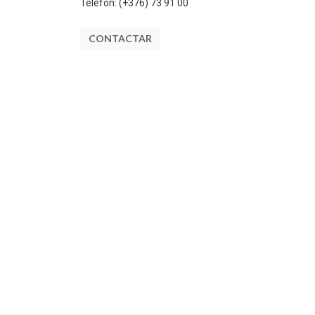
Telèfon:
(+376) 73 91 00
CONTACTAR