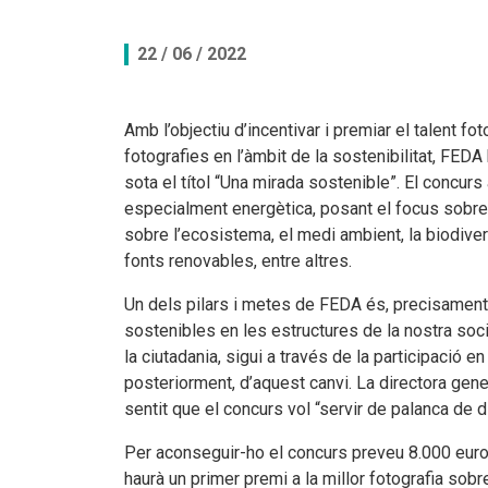
Documents per descarregar
Documents per descarregar
Medi ambient, seguretat i salut
22 / 06 / 2022
Aplicacions per descarregar
APPs per descarregar
FEDA, més que energia
Amb l’objectiu d’incentivar i premiar el talent fot
fotografies en l’àmbit de la sostenibilitat, FED
Peticions
sota el títol “Una mirada sostenible”. El concurs 
especialment energètica, posant el focus sobre 
sobre l’ecosistema, el medi ambient, la biodivers
fonts renovables, entre altres.
Un dels pilars i metes de FEDA és, precisament
sostenibles en les estructures de la nostra socie
la ciutadania, sigui a través de la participació e
posteriorment, d’aquest canvi. La directora gen
sentit que el concurs vol “servir de palanca de d
Per aconseguir-ho el concurs preveu 8.000 euros 
haurà un primer premi a la millor fotografia sob