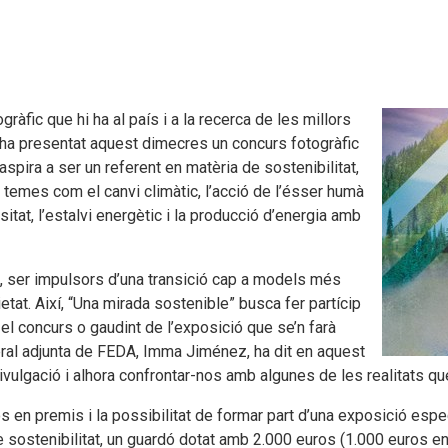
ogràfic que hi ha al país i a la recerca de les millors
A ha presentat aquest dimecres un concurs fotogràfic
aspira a ser un referent en matèria de sostenibilitat,
temes com el canvi climàtic, l’acció de l’ésser humà
itat, l’estalvi energètic i la producció d’energia amb
, ser impulsors d’una transició cap a models més
tat. Així, “Una mirada sostenible” busca fer partícip
n el concurs o gaudint de l’exposició que se’n farà
eral adjunta de FEDA, Imma Jiménez, ha dit en aquest
ivulgació i alhora confrontar-nos amb algunes de les realitats que 
en premis i la possibilitat de formar part d’una exposició espec
re sostenibilitat, un guardó dotat amb 2.000 euros (1.000 euros en