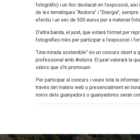
fotogràfic) i un lloc destacat en l’exposició, a
de les temàtiques “Andorra” i “Energia”, sempr
efectiu i un xec de 500 euros per a material fot
D’altra banda, el jurat, que estarà format per 
fotografies més per participar a l’exposició i 
“Una mirada sostenible” és un concurs obert a qu
professional amb Andorra. El jurat valorarà la qu
valors que s’hi promouen.
Per participar al concurs i veure tota la informa
través del mateix web o presencialment en horari 
noms dels guanyadors o guanyadores seran comu