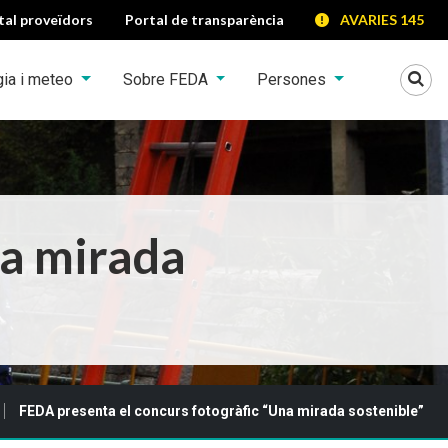
tal proveïdors
Portal de transparència
AVARIES 145
Mo
gia i meteo
Sobre FEDA
Persones
na mirada
FEDA presenta el concurs fotogràfic “Una mirada sostenible”