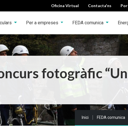
Oficina Virtual
Contacta'ns
Por
iculars
Per a empreses
FEDA comunica
Ener
oncurs fotogràfic “U
Sou a:
Inici
FEDA comunica