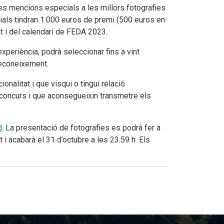
dues mencions especials a les millors fotografies
ials tindran 1.000 euros de premi (500 euros en
at i del calendari de FEDA 2023.
periència, podrà seleccionar fins a vint
reconeixement.
nalitat i que visqui o tingui relació
el concurs i que aconsegueixin transmetre els
d
. La presentació de fotografies es podrà fer a
 i acabarà el 31 d’octubre a les 23.59 h. Els