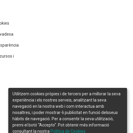
ookies
rivadesa
nsparència
cursos i
Utilitzem cookies pròpies i de tercers per a millorar la seva
experiència i els nostres serveis, analitzant la seva
navegació en la nostra web i com interactua amb
nosaltres, i poder mostrar-li publicitat en funció delsseus
hàbits de navegació. Per a consentir la seva utilització,
premi el botó “Accepto”. Pot obtenir més informació
consultant la nostra
Política de Cookies.