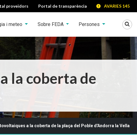
tal proveïdors
Portal de transparència
AVARIES 145
Mo
gia i meteo
Sobre FEDA
Persones
a la coberta de
tovoltaiques a la coberta de la plaça del Poble d'Andorra la Vella