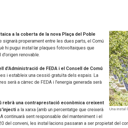
taica a la coberta de la nova Plaça del Poble
e signarà properament entre les dues parts, el Comú
uè hi pugui instal·lar plaques fotovoltaiques que
l d'origen renovable.
ell d'Administració de FEDA i el Consell de Comú
ies i estableix una cessió gratuïta dels espais. La
tures serà a càrrec de FEDA i
l'energia generada serà
ú rebrà una contraprestació econòmica creixent
Una instal·
s'injecti
a la xarxa (amb un percentatge que creixerà
EDA continuarà sent responsable del manteniment i el
20 del conveni, les instal·lacions passaran a ser propietat del co