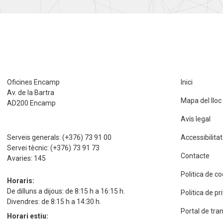
Oficines Encamp
Inici
Av. de la Bartra
Mapa del lloc
AD200 Encamp
Avís legal
Serveis generals:
(+376) 73 91 00
Accessibilitat
Servei tècnic:
(+376) 73 91 73
Contacte
Avaries:
145
Politica de c
Horaris:
De dilluns a dijous: de 8:15 h a 16:15 h.
Politica de p
Divendres: de 8:15 h a 14:30 h.
Portal de tra
Horari estiu: