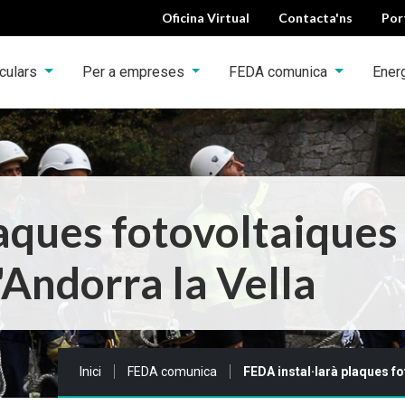
Oficina Virtual
Contacta'ns
Por
iculars
Per a empreses
FEDA comunica
Ener
aques fotovoltaiques 
'Andorra la Vella
Sou a:
Inici
FEDA comunica
FEDA instal·larà plaques fo