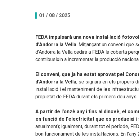
Documents per descarregar
Documents per descarregar
Medi ambient, seguretat i salut
01 / 08 / 2025
Aplicacions per descarregar
APPs per descarregar
FEDA, més que energia
FEDA impulsarà una nova instal·lació fotovol
d'Andorra la Vella
Peticions
.
Mitjançant un conveni que s
d'Andorra la Vella cedirà a FEDA la coberta perq
contribueixin a incrementar la producció naciona
El conveni, que ja ha estat aprovat pel Cons
d'Andorra la Vella
, se signarà en els propers d
instal·lació i el manteniment de les infraestruc
propietat de FEDA durant els primers deu anys
.
A partir de l’onzè any i fins al dinovè,
el com
en funció de l'electricitat que es produeixi i 
anualment)
; igualment, durant tot el període, F
bon funcionament de les instal·lacions. En l'any 