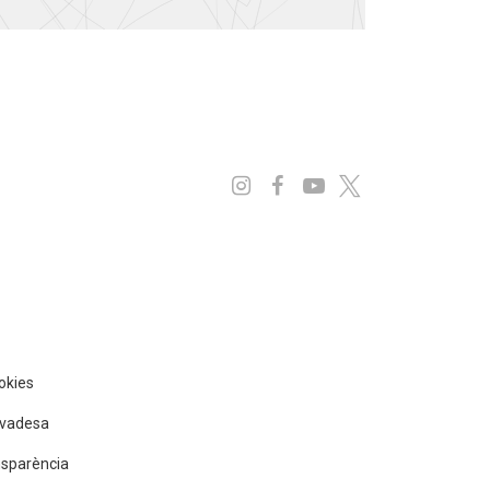
Instagram
Facebook
Youtube
x
ookies
rivadesa
nsparència