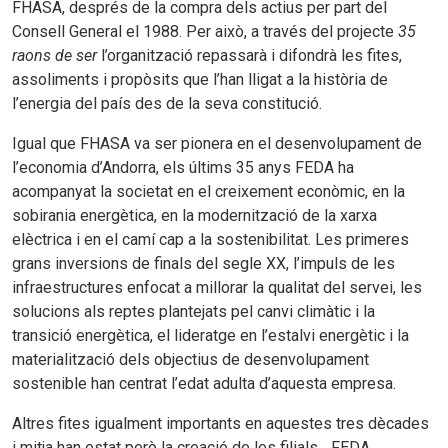
FHASA, després de la compra dels actius per part del
Consell General el 1988. Per això, a través del projecte
35
raons de ser
l’organització repassarà i difondrà les fites,
assoliments i propòsits que l’han lligat a la història de
l’energia del país des de la seva constitució.
Igual que FHASA va ser pionera en el desenvolupament de
l’economia d’Andorra, els últims 35 anys FEDA ha
acompanyat la societat en el creixement econòmic, en la
sobirania energètica, en la modernització de la xarxa
elèctrica i en el camí cap a la sostenibilitat. Les primeres
grans inversions de finals del segle XX, l’impuls de les
infraestructures enfocat a millorar la qualitat del servei, les
solucions als reptes plantejats pel canvi climàtic i la
transició energètica, el lideratge en l’estalvi energètic i la
materialització dels objectius de desenvolupament
sostenible han centrat l’edat adulta d’aquesta empresa.
Altres fites igualment importants en aquestes tres dècades
i mitja han estat però la creació de les filials ‒FEDA