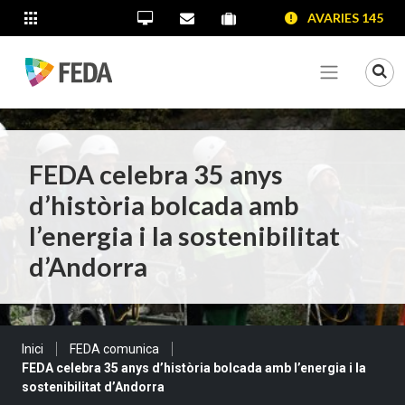
SALTAR AL CONTINGUT
SALTAR A LA NAVEGACIÓ
SALTAR A LA INFORMACIÓ DE CONTACTE
AVARIES 145
ALTRES LLOCS WEB
Oficina Virtual
Contacta'ns
Portal proveïdors
Portal de transparència
Mo
Veure me
FEDA celebra 35 anys
d’història bolcada amb
l’energia i la sostenibilitat
d’Andorra
Sou a:
Inici
FEDA comunica
FEDA celebra 35 anys d’història bolcada amb l’energia i la
sostenibilitat d’Andorra