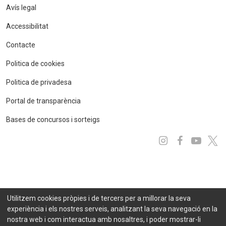
Avís legal
Accessibilitat
Contacte
Politica de cookies
Politica de privadesa
Portal de transparència
Bases de concursos i sorteigs
Instagram
Facebo
You
x
Utilitzem cookies pròpies i de tercers per a millorar la seva
experiència i els nostres serveis, analitzant la seva navegació en la
nostra web i com interactua amb nosaltres, i poder mostrar-li