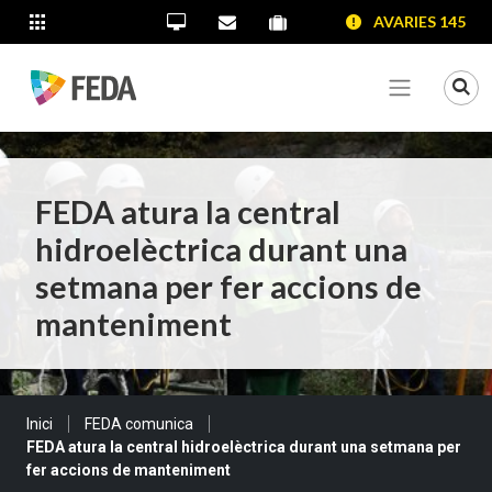
SALTAR AL CONTINGUT
SALTAR A LA NAVEGACIÓ
SALTAR A LA INFORMACIÓ DE CONTACTE
AVARIES 145
ALTRES LLOCS WEB
Oficina Virtual
Contacta'ns
Portal proveïdors
Portal de transparència
Mo
Veure me
FEDA atura la central
hidroelèctrica durant una
setmana per fer accions de
manteniment
Sou a:
Inici
FEDA comunica
FEDA atura la central hidroelèctrica durant una setmana per
fer accions de manteniment