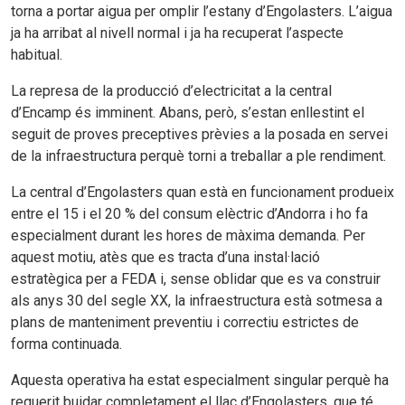
torna a portar aigua per omplir l’estany d’Engolasters. L’aigua
ja ha arribat al nivell normal i ja ha recuperat l’aspecte
habitual.
La represa de la producció d’electricitat a la central
d’Encamp és imminent. Abans, però, s’estan enllestint el
seguit de proves preceptives prèvies a la posada en servei
de la infraestructura perquè torni a treballar a ple rendiment.
La central d’Engolasters quan està en funcionament produeix
entre el 15 i el 20 % del consum elèctric d’Andorra i ho fa
especialment durant les hores de màxima demanda. Per
aquest motiu, atès que es tracta d’una instal·lació
estratègica per a FEDA i, sense oblidar que es va construir
als anys 30 del segle XX, la infraestructura està sotmesa a
plans de manteniment preventiu i correctiu estrictes de
forma continuada.
Aquesta operativa ha estat especialment singular perquè ha
requerit buidar completament el llac d’Engolasters, que té