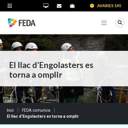
SALTAR AL CONTINGUT
SALTAR A LA NAVEGACIÓ
SALTAR A LA INFORMACIÓ DE CONTACTE
AVARIES 145
ALTRES LLOCS WEB
Oficina Virtual
Contacta'ns
Portal proveïdors
Portal de transparència
Mo
Veure me
El llac d’Engolasters es
torna a omplir
Sou a:
Inici
FEDA comunica
El llac d’Engolasters es torna a omplir