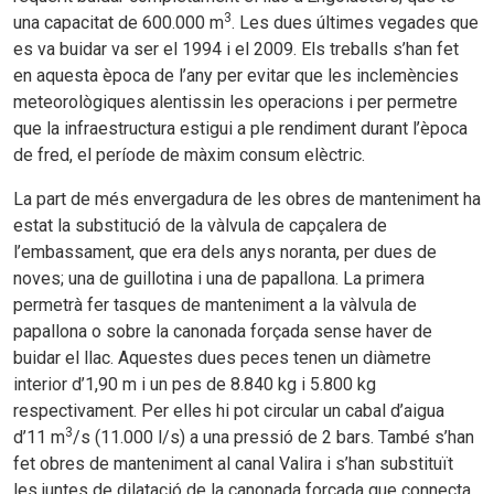
3
una capacitat de 600.000 m
. Les dues últimes vegades que
es va buidar va ser el 1994 i el 2009. Els treballs s’han fet
en aquesta època de l’any per evitar que les inclemències
meteorològiques alentissin les operacions i per permetre
que la infraestructura estigui a ple rendiment durant l’època
de fred, el període de màxim consum elèctric.
La part de més envergadura de les obres de manteniment ha
estat la substitució de la vàlvula de capçalera de
l’embassament, que era dels anys noranta, per dues de
noves; una de guillotina i una de papallona. La primera
permetrà fer tasques de manteniment a la vàlvula de
papallona o sobre la canonada forçada sense haver de
buidar el llac. Aquestes dues peces tenen un diàmetre
interior d’1,90 m i un pes de 8.840 kg i 5.800 kg
respectivament. Per elles hi pot circular un cabal d’aigua
3
d’11 m
/s (11.000 l/s) a una pressió de 2 bars. També s’han
fet obres de manteniment al canal Valira i s’han substituït
les juntes de dilatació de la canonada forçada que connecta