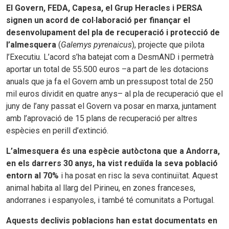
El Govern, FEDA, Capesa, el Grup Heracles i PERSA
signen un acord de col·laboració per finançar el
desenvolupament del pla de recuperació i protecció de
l’almesquera
(
Galemys pyrenaicus
), projecte que pilota
l’Executiu. L’acord s’ha batejat com a DesmAND i permetrà
aportar un total de 55.500 euros –a part de les dotacions
anuals que ja fa el Govern amb un pressupost total de 250
mil euros dividit en quatre anys– al pla de recuperació que el
juny de l’any passat el Govern va posar en marxa, juntament
amb l’aprovació de 15 plans de recuperació per altres
espècies en perill d’extinció.
L’almesquera és una espècie autòctona que a Andorra,
en els darrers 30 anys, ha vist reduïda la seva població
entorn al 70%
i ha posat en risc la seva continuïtat. Aquest
animal habita al llarg del Pirineu, en zones franceses,
andorranes i espanyoles, i també té comunitats a Portugal.
Aquests declivis poblacions han estat documentats en