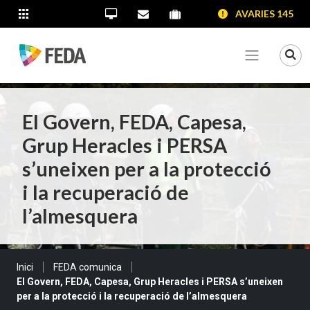
SALTAR AL CONTINGUT
SALTAR A LA NAVEGACIÓ
SALTAR A LA INFORMACIÓ DE CONTACTE
AVARIES 145
ALTRES LLOCS WEB
Oficina Virtual
Contacta'ns
Portal proveïdors
Portal de transparència
Mo
Veure me
El Govern, FEDA, Capesa,
Grup Heracles i PERSA
s’uneixen per a la protecció
i la recuperació de
l’almesquera
Sou a:
Inici
FEDA comunica
El Govern, FEDA, Capesa, Grup Heracles i PERSA s’uneixen
per a la protecció i la recuperació de l’almesquera