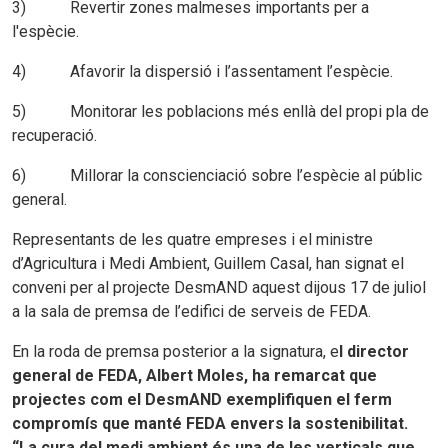
3) Revertir zones malmeses importants per a
l'espècie.
4) Afavorir la dispersió i l’assentament l’espècie.
5) Monitorar les poblacions més enllà del propi pla de
recuperació.
6) Millorar la conscienciació sobre l’espècie al públic
general.
Representants de les quatre empreses i el ministre
d’Agricultura i Medi Ambient, Guillem Casal, han signat el
conveni per al projecte DesmAND aquest dijous 17 de juliol
a la sala de premsa de l’edifici de serveis de FEDA.
En la roda de premsa posterior a la signatura, e
l director
general de FEDA, Albert Moles, ha remarcat que
projectes com el DesmAND exemplifiquen el ferm
compromís que manté FEDA envers la sostenibilitat.
“La cura del medi ambient és una de les verticals que