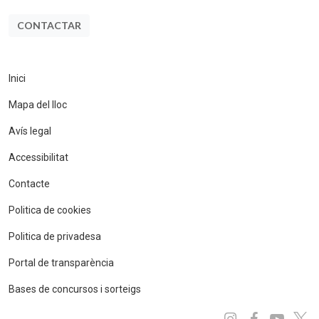
CONTACTAR
Inici
Mapa del lloc
Avís legal
Accessibilitat
Contacte
Politica de cookies
Politica de privadesa
Portal de transparència
Bases de concursos i sorteigs
Instagram
Facebo
You
x