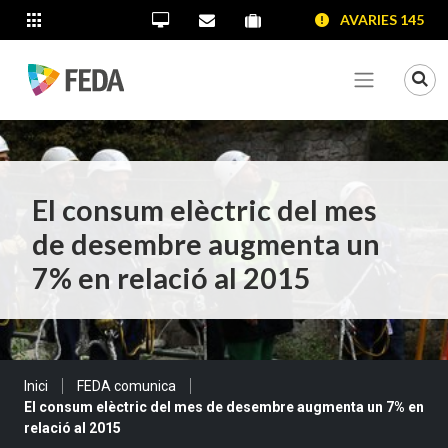
SALTAR AL CONTINGUT
SALTAR A LA NAVEGACIÓ
SALTAR A LA INFORMACIÓ DE CONTACTE
AVARIES 145
ALTRES LLOCS WEB
Oficina Virtual
Contacta'ns
Portal proveïdors
Portal de transparència
Mo
Veure me
El consum elèctric del mes
de desembre augmenta un
7% en relació al 2015
Sou a:
Inici
FEDA comunica
El consum elèctric del mes de desembre augmenta un 7% en
relació al 2015