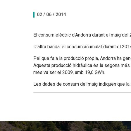
Documents per descarregar
Documents per descarregar
Medi ambient, seguretat i salut
02 / 06 / 2014
Aplicacions per descarregar
APPs per descarregar
FEDA, més que energia
El consum elèctric d’Andorra durant el maig del
Peticions
D'altra banda, el consum acumulat durant el 201
Pel que fa a la producció pròpia, Andorra ha ge
Aquesta producció hidràulica és la segona més 
mes va ser el 2009, amb 19,6 GWh.
Les dades de consum del maig indiquen que la po