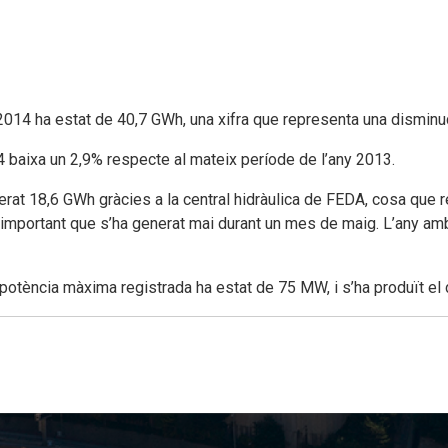
 2014 ha estat de 40,7 GWh, una xifra que representa una dismin
4 baixa un 2,9% respecte al mateix període de l’any 2013.
nerat 18,6 GWh gràcies a la central hidràulica de FEDA, cosa que 
important que s’ha generat mai durant un mes de maig. L’any amb
tència màxima registrada ha estat de 75 MW, i s’ha produït el d