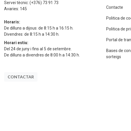
Servei tècnic:
(+376) 73 91 73
Contacte
Avaries:
145
Politica de c
Horaris:
De dilluns a dijous: de 8:15 h a 16:15 h.
Politica de p
Divendres: de 8:15 h a 14:30 h.
Portal de tra
Horari estiu:
Del 24 de juny i fins al 5 de setembre.
Bases de con
De dilluns a divendres de 8:00 h a 14:30 h.
sorteigs
CONTACTAR