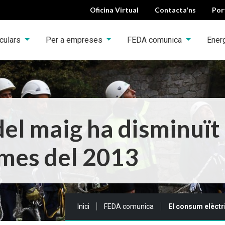
Oficina Virtual
Contacta'ns
Por
iculars
Per a empreses
FEDA comunica
Ener
del maig ha disminuït
 mes del 2013
Sou a:
Inici
FEDA comunica
El consum elèctr