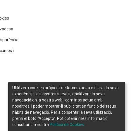
ookies
rivadesa
nsparència
cursos i
Utilitzem cookies pròpies i de tercers per a millorar la seva
experiència i els nostres serveis, analitzant la seva
navegació en la nostra web i com interactua amb
nosaltres, i poder mostrar-li publicitat en funció delsseus
hàbits de navegació. Per a consentir la seva utilització,
premi el botó “Accepto”. Pot obtenir més informació
consultant la nostra
Política de Cookies.