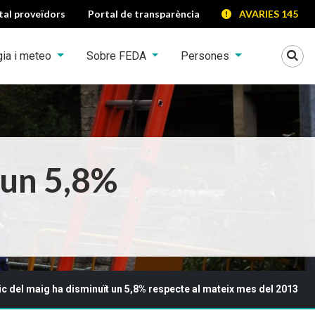
tal proveïdors
Portal de transparència
AVARIES 145
Mo
gia i meteo
Sobre FEDA
Persones
 un 5,8%
ic del maig ha disminuït un 5,8% respecte al mateix mes del 2013