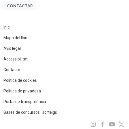
CONTACTAR
Inici
Mapa del lloc
Avís legal
Accessibilitat
Contacte
Politica de cookies
Politica de privadesa
Portal de transparència
Bases de concursos i sorteigs
Instagram
Facebo
You
x