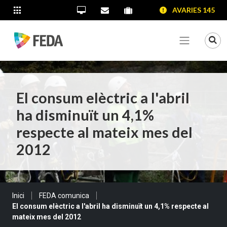
SALTAR AL CONTINGUT
SALTAR A LA NAVEGACIÓ
SALTAR A LA INFORMACIÓ DE CONTACTE
AVARIES 145
ALTRES LLOCS WEB
Oficina Virtual
Contacta'ns
Portal proveïdors
Portal de transparència
Mo
Veure me
El consum elèctric a l'abril
ha disminuït un 4,1%
respecte al mateix mes del
2012
Sou a:
Inici
FEDA comunica
El consum elèctric a l'abril ha disminuït un 4,1% respecte al
mateix mes del 2012