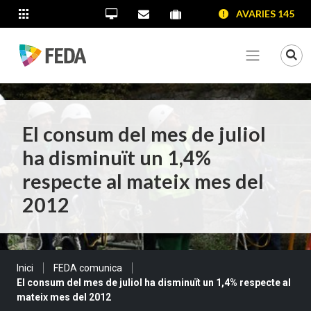
SALTAR AL CONTINGUT
SALTAR A LA NAVEGACIÓ
SALTAR A LA INFORMACIÓ DE CONTACTE
AVARIES 145
ALTRES LLOCS WEB
Oficina Virtual
Contacta'ns
Portal proveïdors
Portal de transparència
Mo
Veure me
El consum del mes de juliol
ha disminuït un 1,4%
respecte al mateix mes del
2012
Sou a:
Inici
FEDA comunica
El consum del mes de juliol ha disminuït un 1,4% respecte al
mateix mes del 2012