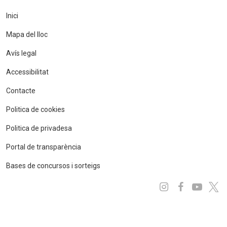
Inici
Mapa del lloc
Avís legal
Accessibilitat
Contacte
Politica de cookies
Politica de privadesa
Portal de transparència
Bases de concursos i sorteigs
Instagram
Facebo
You
x