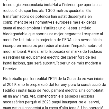
tecnologia encapsulada instal·lat a l’interior que aporta una
reducció d’espai fins als 1.300 metres quadrats. Els
transformadors de potència han estat dissenyats en
compliment de les normatives europees més exigents
quant al medi ambient i s’utilitza un oli èster sintètic
biodegradable que aporta una major seguretat i respecte al
medi. De fet, tots els projectes de FEDA i les seves filials
incorporen mesures per reduir al màxim l’impacte sobre el
medi ambient. A més, amb la posada en marxa de l’estació
es retirarà un equipament elèctric del carrer fora de les
instal·lacions, que serà substituït per un de més modern a
l’interior.
Els treballs per fer realitat l’ETR de la Gonarda es van iniciar
el 2019, amb la preparació del terreny, però la construcció de
l’edifici i instal·lació de l’equipament elèctric s’ha completat
en un any i mig. Ara, començaran els assajos i accions
necessàries perquè el 2023 pugui inaugurar-se el servei,
quan estigui connectat a la xarxa d’alta tensió. Una operació