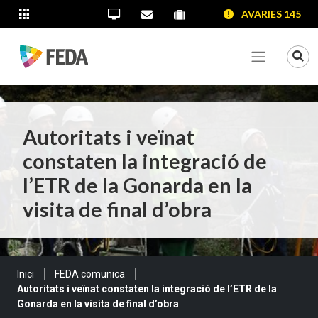
SALTAR AL CONTINGUT
SALTAR A LA NAVEGACIÓ
SALTAR A LA INFORMACIÓ DE CONTACTE
AVARIES 145
ALTRES LLOCS WEB
Oficina Virtual
Contacta'ns
Portal proveïdors
Portal de transparència
Mo
Veure me
Autoritats i veïnat
constaten la integració de
l’ETR de la Gonarda en la
visita de final d’obra
Sou a:
Inici
FEDA comunica
Autoritats i veïnat constaten la integració de l’ETR de la
Gonarda en la visita de final d’obra