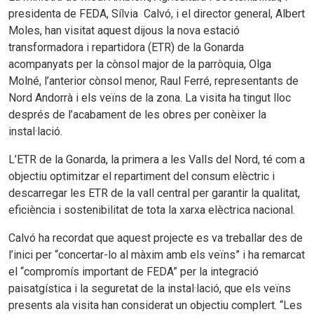
presidenta de FEDA, Sílvia Calvó, i el director general, Albert
Moles, han visitat aquest dijous la nova estació
transformadora i repartidora (ETR) de la Gonarda
acompanyats per la cònsol major de la parròquia, Olga
Molné, l’anterior cònsol menor, Raul Ferré, representants de
Nord Andorrà i els veïns de la zona. La visita ha tingut lloc
després de l’acabament de les obres per conèixer la
instal·lació.
L’ETR de la Gonarda, la primera a les Valls del Nord, té com a
objectiu optimitzar el repartiment del consum elèctric i
descarregar les ETR de la vall central per garantir la qualitat,
eficiència i sostenibilitat de tota la xarxa elèctrica nacional.
Calvó ha recordat que aquest projecte es va treballar des de
l’inici per “concertar-lo al màxim amb els veïns” i ha remarcat
el “compromís important de FEDA” per la integració
paisatgística i la seguretat de la instal·lació, que els veïns
presents ala visita han considerat un objectiu complert. “Les