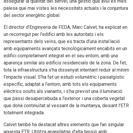
assegurar la qualitat del servei, una gestió que avui és més
palesa que mai vistes les necessitats actuals i la conjuntura
del sector energètic global.
El director d’Enginyeria de FEDA, Marc Calvet, ha explicat en
un recorregut per l’edifici amb les autoritats i els
representants dels veïns, que es tracta d’una instal·lació
amb equipaments avançats tecnològicament encabits en un
edifici completament integrat en el seu entorn, amb una
aparença similar als edificis residencials de la zona. De fet,
tota la infraestructura s’ha dissenyat intentant reduir al mínim
l’impacte visual. S’ha fet un estudi volumètric i paisatgístic
específic, adaptat a l’entorn, amb tots els equipaments
elèctrics ocults als vianants, i s’ha previst una il·luminació
que passi desapercebuda a l’exterior i una coberta vegetal
que dona continuïtat al vessant de la muntanya, deixant l’ETR
totalment integrada.
Calvet també ha destacat altres elements que fan singular
aquesta ETR. Utilitza aparellatge d’alta tensió amb