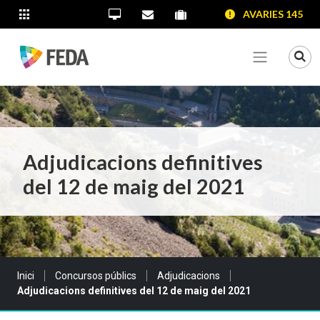
SALTAR AL CONTINGUT
SALTAR A LA NAVEGACIÓ
SALTAR A LA INFORMACIÓ DE CONTACTE
AVARIES 145
ALTRES LLOCS WEB
Oficina Virtual
Contacta'ns
Portal proveïdors
Portal de transparència
Mo
Veure me
Adjudicacions definitives
del 12 de maig del 2021
Sou a:
Inici
Concursos públics
Adjudicacions
Adjudicacions definitives del 12 de maig del 2021