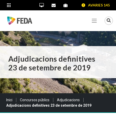
SALTAR AL CONTINGUT
SALTAR A LA NAVEGACIÓ
SALTAR A LA INFORMACIÓ DE CONTACTE
AVARIES 145
ALTRES LLOCS WEB
Oficina Virtual
Contacta'ns
Portal proveïdors
Portal de transparència
Mo
Veure me
Adjudicacions definitives
23 de setembre de 2019
Sou a:
Inici
Concursos públics
Adjudicacions
Adjudicacions definitives 23 de setembre de 2019