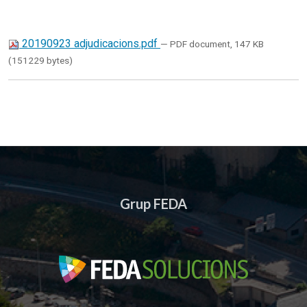
20190923 adjudicacions.pdf
— PDF document, 147 KB
(151229 bytes)
Grup FEDA