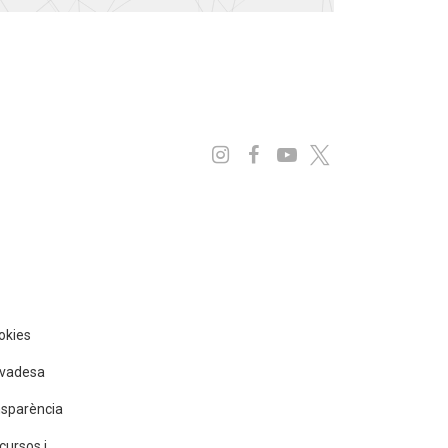
Instagram
Facebook
Youtube
x
ookies
rivadesa
nsparència
cursos i