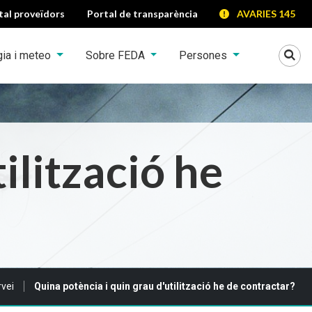
tal proveïdors
Portal de transparència
AVARIES 145
Mo
gia i meteo
Sobre FEDA
Persones
ilització he
rvei
Quina potència i quin grau d'utilització he de contractar?