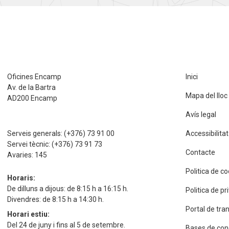
Oficines Encamp
Inici
Av. de la Bartra
Mapa del lloc
AD200 Encamp
Avís legal
Serveis generals:
(+376) 73 91 00
Accessibilitat
Servei tècnic:
(+376) 73 91 73
Contacte
Avaries:
145
Politica de c
Horaris:
De dilluns a dijous: de 8:15 h a 16:15 h.
Politica de p
Divendres: de 8:15 h a 14:30 h.
Portal de tra
Horari estiu:
Del 24 de juny i fins al 5 de setembre.
Bases de con