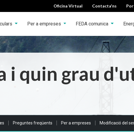
Oficina Virtual
Contacta'ns
Por
iculars
Per a empreses
FEDA comunica
Ener
i quin grau d'ut
es
Preguntes freqüents
Per a empreses
Modificació del se