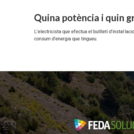
Documents per descarregar
Documents per descarregar
Medi ambient, seguretat i salut
Quina potència i quin gr
Aplicacions per descarregar
APPs per descarregar
FEDA, més que energia
L’electricista que efectua el butlletí d’instal·la
consum d’energia que tingueu.
Peticions