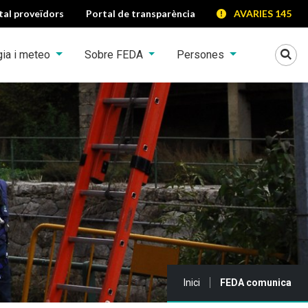
tal proveïdors
Portal de transparència
AVARIES 145
Mo
gia i meteo
Sobre FEDA
Persones
Sou a:
Inici
FEDA comunica