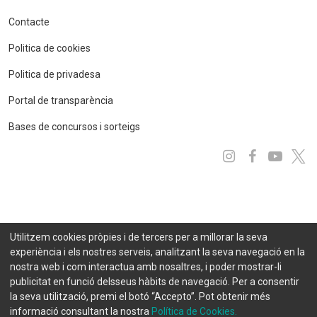
Contacte
Politica de cookies
Politica de privadesa
Portal de transparència
Bases de concursos i sorteigs
Instagram
Facebo
You
x
Utilitzem cookies pròpies i de tercers per a millorar la seva
experiència i els nostres serveis, analitzant la seva navegació en la
nostra web i com interactua amb nosaltres, i poder mostrar-li
publicitat en funció delsseus hàbits de navegació. Per a consentir
la seva utilització, premi el botó “Accepto”. Pot obtenir més
informació consultant la nostra
Política de Cookies.