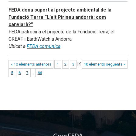
FEDA dona suport al projecte ambiental de la
Fundació Terra “L’alt Pirineu andorrà: com
canviarà?”
FEDA patrocina el projecte de la Fundació Terra, el
CREAF i EarthWatch a Andorra
Ubicat a
FEDA comunica
« 10 elements anteriors
1
2
3
[
4
]
10 elements següents »
5
6
7
...
66
Grup FEDA