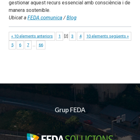
gestionar aquest recurs essencial amb consciència i de
manera sostenible.
Ubicat a
FEDA comunica
/
Blog
« 10 elements anteriors
1
[
2
]
3
4
10 elements següents »
5
6
7
...
66
Grup FEDA